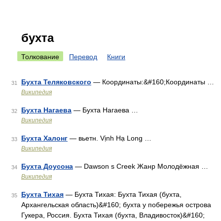
бухта
Толкование
Перевод
Книги
Бухта Теляковского
— Координаты:&#160;Координаты …
31
Википедия
Бухта Нагаева
— Бухта Нагаева …
32
Википедия
Бухта Халонг
— вьетн. Vịnh Hạ Long …
33
Википедия
Бухта Доусона
— Dawson s Creek Жанр Молодёжная …
34
Википедия
Бухта Тихая
— Бухта Тихая: Бухта Тихая (бухта,
35
Архангельская область)&#160; бухта у побережья острова
Гукера, Россия. Бухта Тихая (бухта, Владивосток)&#160;