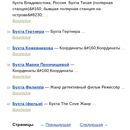
бухта Владивостока, Россия. Бухта Тихая (полярная
станция)&#160; бывшая полярная станция на
острове&#8230; …
Википедия
Бухта Гертнера
— Бухта Гертнера …
36
Википедия
Бухта Кожевникова
— Координаты:&#160;Координаты …
37
Википедия
Бухта Марии Прончищевой
—
38
Координаты:&#160;Координаты …
Википедия
Бухта Филиппа
— Жанр детективный фильм Режиссёр …
39
Википедия
Бухта (фильм)
— Бухта The Cove Жанр …
40
Википедия
Страницы
←
Предыдущая
Следующая
→